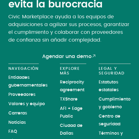
evita la burocracia
Civic Marketplace ayuda a los equipos de
adquisiciones a agilizar sus procesos, garantizar
el cumplimiento y colaborar con proveedores
de confianza sin añadir complejidad.
Agendar una demo
NAVEGACIÓN
EXPLORE
LEGAL Y
MÁS
SEGURIDAD
Entidades
Reciprocity
Estatutos
gubernamentales
agreement
estatales
Proveedores
TXShare
Cumplimiento
Valores y equipo
y gobierno
AFI + Edge
Carreras
Public
Centro de
Noticias
seguridad
Ciudad de
FAQ
Dallas
Términos y