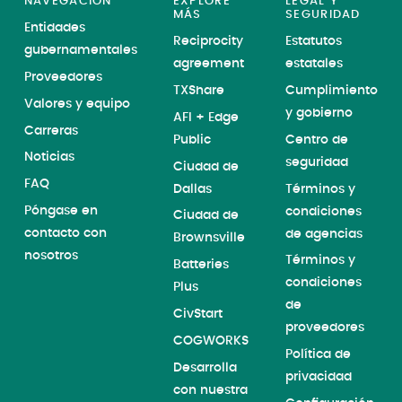
NAVEGACIÓN
EXPLORE
LEGAL Y
MÁS
SEGURIDAD
Entidades
Reciprocity
Estatutos
gubernamentales
agreement
estatales
Proveedores
TXShare
Cumplimiento
Valores y equipo
y gobierno
AFI + Edge
Carreras
Public
Centro de
Noticias
seguridad
Ciudad de
FAQ
Dallas
Términos y
Póngase en
condiciones
Ciudad de
contacto con
de agencias
Brownsville
nosotros
Términos y
Batteries
condiciones
Plus
de
CivStart
proveedores
COGWORKS
Política de
Desarrolla
privacidad
con nuestra