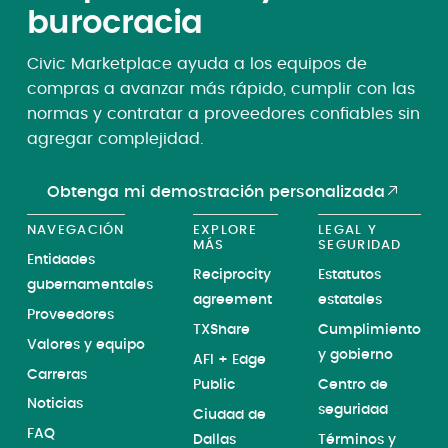
burocracia
Civic Marketplace ayuda a los equipos de
compras a avanzar más rápido, cumplir con las
normas y contratar a proveedores confiables sin
agregar complejidad.
Obtenga mi demostración personalizada
NAVEGACIÓN
EXPLORE
LEGAL Y
MÁS
SEGURIDAD
Entidades
Reciprocity
Estatutos
gubernamentales
agreement
estatales
Proveedores
TXShare
Cumplimiento
Valores y equipo
y gobierno
AFI + Edge
Carreras
Public
Centro de
Noticias
seguridad
Ciudad de
FAQ
Dallas
Términos y