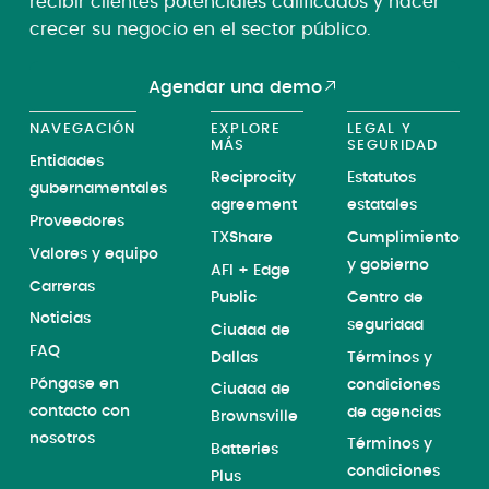
recibir clientes potenciales calificados y hacer
crecer su negocio en el sector público.
Agendar una demo
NAVEGACIÓN
EXPLORE
LEGAL Y
MÁS
SEGURIDAD
Entidades
Reciprocity
Estatutos
gubernamentales
agreement
estatales
Proveedores
TXShare
Cumplimiento
Valores y equipo
y gobierno
AFI + Edge
Carreras
Public
Centro de
Noticias
seguridad
Ciudad de
FAQ
Dallas
Términos y
Póngase en
condiciones
Ciudad de
contacto con
de agencias
Brownsville
nosotros
Términos y
Batteries
condiciones
Plus