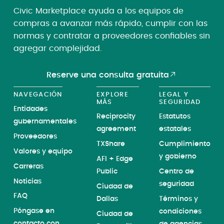
Civic Marketplace ayuda a los equipos de
compras a avanzar más rápido, cumplir con las
normas y contratar a proveedores confiables sin
agregar complejidad.
Reserve una consulta gratuita
NAVEGACIÓN
EXPLORE
LEGAL Y
MÁS
SEGURIDAD
Entidades
Reciprocity
Estatutos
gubernamentales
agreement
estatales
Proveedores
TXShare
Cumplimiento
Valores y equipo
y gobierno
AFI + Edge
Carreras
Public
Centro de
Noticias
seguridad
Ciudad de
FAQ
Dallas
Términos y
Póngase en
condiciones
Ciudad de
contacto con
de agencias