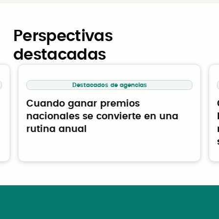
contratación pública (Reino Unido y EE. UU.)
las nuevas estrategias para la banda
gubernamentales y del sector privado se
en 2025 por CEO Review:
https://www.ceo-
ancha y la inclusión digital, así como los
beneficien de soluciones eficientes y
review.com/winners/civic-marketplace/
vehículos automatizados/eléctricos,
Perspectivas
centradas en el usuario que generen un
debemos centrarnos en desarrollar una
impacto real
destacadas
infraestructura inteligente, sostenible y
confiable para dar forma a la próxima gran
ciudad de los Estados Unidos.
Destacados de agencias
Kip tiene un nombramiento como City
Cuando ganar premios
Innovator en el Centro de Tecnología y
nacionales se convierte en una
Emprendimiento de Harvard (TECH), donde
rutina anual
colabora en el desarrollo de un marco de
innovación para ciudades de todo el
mundo. Se graduó de la Universidad Estatal
de Florida con una licenciatura en
Antropología y Asuntos Internacionales y
una maestría en Planificación Urbana. Ha
estudiado siete idiomas y ha trabajado y