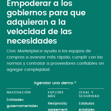
viajado por todo el mundo.
Empoderar a los
gobiernos para que
adquieran a la
velocidad de las
necesidades
Civic Marketplace ayuda a los equipos de
compras a avanzar más rápido, cumplir con las
normas y contratar a proveedores confiables sin
agregar complejidad.
Agendar una demo
NAVEGACIÓN
EXPLORE
LEGAL Y
MÁS
SEGURIDAD
Entidades
Reciprocity
Estatutos
gubernamentales
agreement
estatales