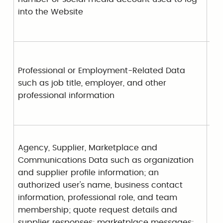
into the Website
Professional or Employment-Related Data
such as job title, employer, and other
professional information
Agency, Supplier, Marketplace and
Pr
Communications Data such as organization
wo
and supplier profile information; an
art
authorized user's name, business contact
a u
information, professional role, and team
au
membership; quote request details and
acc
supplier responses; marketplace messages;
an