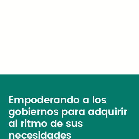
Opinión de experto
¿Por qué la confianza definirá el
amanecer de la IA en el servicio
público?
Cargar más
Empoderando a los
gobiernos para adquirir
al ritmo de sus
necesidades