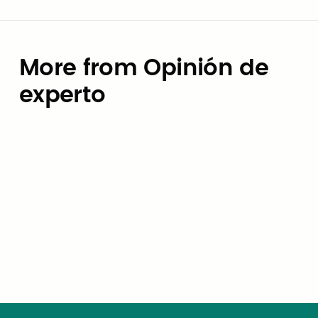
More from Opinión de
experto
Opinión de experto
Presupuesto para IA: Cómo los
gobiernos locales pueden evitar
la trampa de los precios por
token