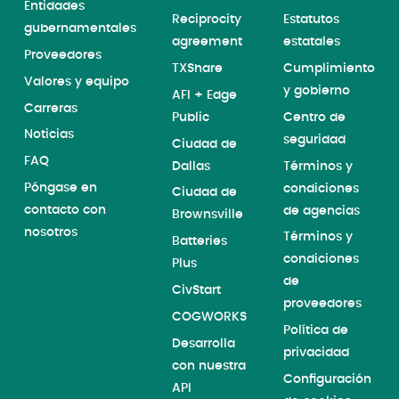
Entidades
Reciprocity
Estatutos
gubernamentales
agreement
estatales
Proveedores
TXShare
Cumplimiento
Valores y equipo
y gobierno
AFI + Edge
Carreras
Public
Centro de
Noticias
seguridad
Ciudad de
FAQ
Dallas
Términos y
Póngase en
condiciones
Ciudad de
contacto con
de agencias
Brownsville
nosotros
Términos y
Batteries
condiciones
Plus
de
CivStart
proveedores
COGWORKS
Política de
Desarrolla
privacidad
con nuestra
Configuración
API