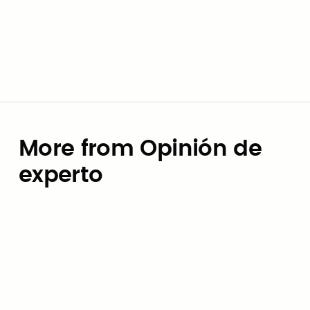
More from Opinión de
experto
Opinión de experto
Presupuesto para IA: Cómo los
gobiernos locales pueden evitar
la trampa de los precios por
token