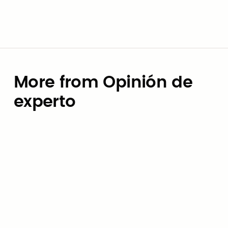
More from Opinión de
experto
Opinión de experto
Presupuesto para IA: Cómo los
gobiernos locales pueden evitar
la trampa de los precios por
token