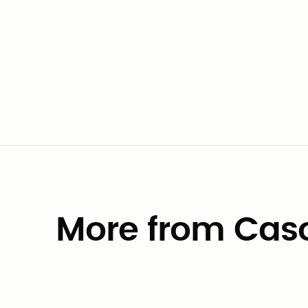
propuestas. Y cumple al 100% con la normativ
Si su agencia requiere una revisión externa
en Civic Marketplace
. Acceda a los mejore
tiempo y dinero.
More from Caso
Casos de estudio