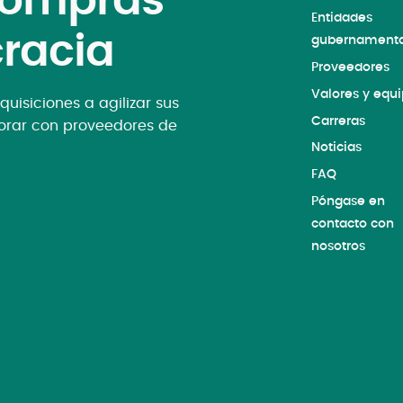
 compras
Entidades
cracia
gubernamenta
Proveedores
Valores y equ
uisiciones a agilizar sus
Carreras
borar con proveedores de
Noticias
FAQ
Póngase en
contacto con
nosotros