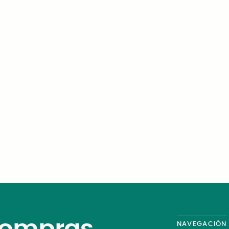
Cómo Oregon Health & Science
University eliminó los riesgos
de cumplimiento de la IA en 60
programas de investigación en
31 días
NAVEGACIÓN