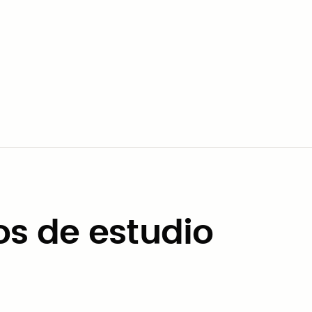
a.
 de proyectos,
consulte los contratos de consultoría 
s contratos preadjudicados disponibles mientras ahor
s de estudio
Casos de estudio