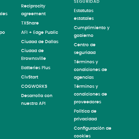
SEGURIDAD
Reciprocity
Estatutos
les
agreement
estatales
TXShare
Cumplimiento y
ipo
AFI + Edge Public
gobierno
Ciudad de Dallas
Centro de
Ciudad de
seguridad
Brownsville
Términos y
Batteries Plus
condiciones de
CivStart
agencias
COGWORKS
Términos y
condiciones de
Desarrolla con
proveedores
nuestra API
Política de
privacidad
Configuración de
cookies