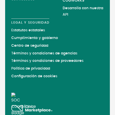
COGWORKS
Desarrolla con nuestra
API
LEGAL Y SEGURIDAD
Estatutos estatales
Cumplimiento y gobierno
Centro de seguridad
Términos y condiciones de agencias
Términos y condiciones de proveedores
Política de privacidad
Configuración de cookies