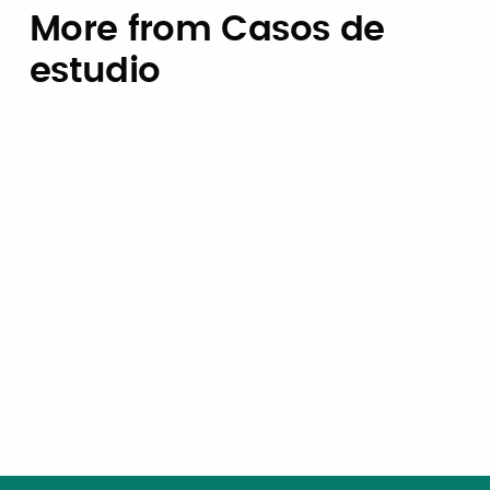
More from Casos de
estudio
Casos de estudio
Cómo la ciudad de University
Park, Texas, eliminó el riesgo de
a
nómina de OBBBA en seis
semanas