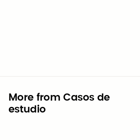
Check out this contract and the supplier on
Civic Marketplace.
Go to contract
View supplier
More from Casos de
estudio
Casos de estudio