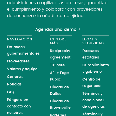
adquisiciones a agilizar sus procesos, garantizar
el cumplimiento y colaborar con proveedores
de confianza sin añadir complejidad.
Agendar una demo
NAVEGACIÓN
EXPLORE
LEGAL Y
MÁS
SEGURIDAD
Entidades
Reciprocity
Estatutos
gubernamentales
agreement
estatales
Proveedores
TXShare
Cumplimiento
Valores y equipo
y gobierno
AFI + Edge
Carreras
Public
Centro de
Noticias
seguridad
Ciudad de
FAQ
Dallas
Términos y
Póngase en
condiciones
Ciudad de
contacto con
de agencias
Brownsville
nosotros
Términos y
Batteries