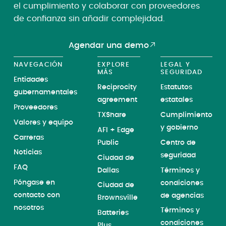
el cumplimiento y colaborar con proveedores
de confianza sin añadir complejidad.
Agendar una demo
NAVEGACIÓN
EXPLORE
LEGAL Y
MÁS
SEGURIDAD
Entidades
Reciprocity
Estatutos
gubernamentales
agreement
estatales
Proveedores
TXShare
Cumplimiento
Valores y equipo
y gobierno
AFI + Edge
Carreras
Public
Centro de
Noticias
seguridad
Ciudad de
FAQ
Dallas
Términos y
Póngase en
condiciones
Ciudad de
contacto con
de agencias
Brownsville
nosotros
Términos y
Batteries
condiciones
Plus