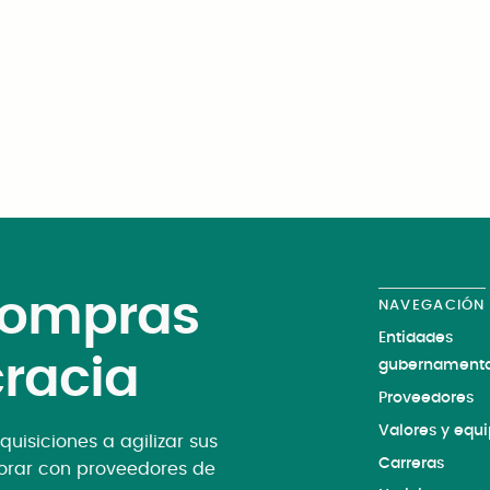
 compras
NAVEGACIÓN
Entidades
cracia
gubernamenta
Proveedores
Valores y equ
uisiciones a agilizar sus
Carreras
borar con proveedores de