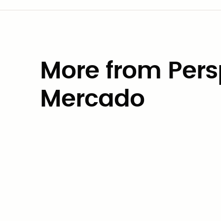
More from Pers
Mercado
Perspectivas del Mercado
Cómo las agencias locales
pueden utilizar contratos
cooperativos para reducir los
tiempos del ciclo de
adquisiciones de meses a