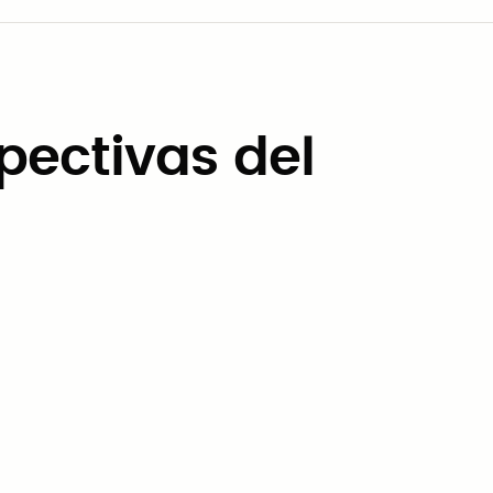
pectivas del
Perspectivas del Mercado
Las mejores plataformas
digitales para que los
municipios busquen y accedan
a contratos cooperativos