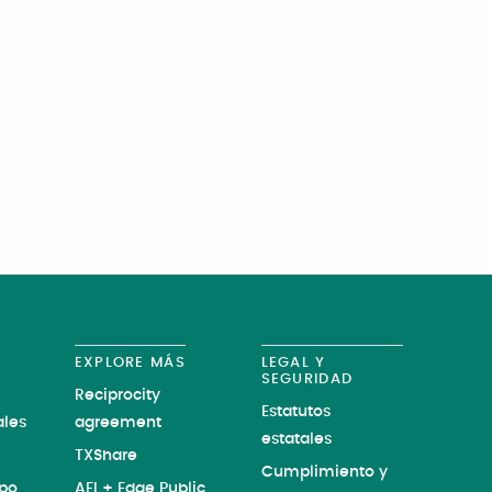
EXPLORE MÁS
LEGAL Y
SEGURIDAD
Reciprocity
Estatutos
les
agreement
estatales
TXShare
Cumplimiento y
ipo
AFI + Edge Public