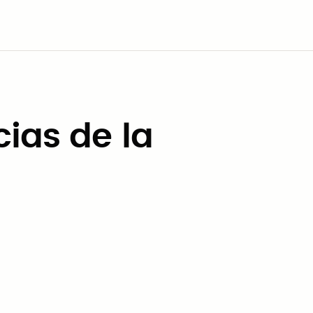
ias de la
Noticias de la empresa
Brownsville lanza una iniciativa
nacional de contratación
cooperativa con Civic