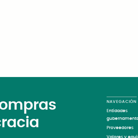
Marketplace
 compras
NAVEGACIÓN
Entidades
cracia
gubernamenta
Proveedores
Valores y equ