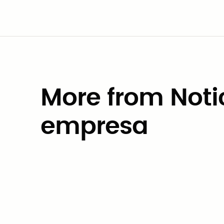
More from Notic
empresa
Noticias de la empresa
Civic Marketplace se une a
CivStart Ventures como socio
de codiseño para State of