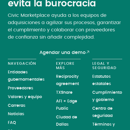
evita la burocracia
Civic Marketplace ayuda a los equipos de
adquisiciones a agilizar sus procesos, garantizar
el cumplimiento y colaborar con proveedores
de confianza sin añadir complejidad.
Agendar una demo
NAVEGACIÓN
EXPLORE
LEGAL Y
MÁS
SEGURIDAD
Entidades
Reciprocity
Estatutos
gubernamentales
agreement
estatales
Proveedores
TXShare
Cumplimiento
Valores y equipo
y gobierno
AFI + Edge
Carreras
Public
Centro de
Noticias
seguridad
Ciudad de
FAQ
Dallas
Términos y