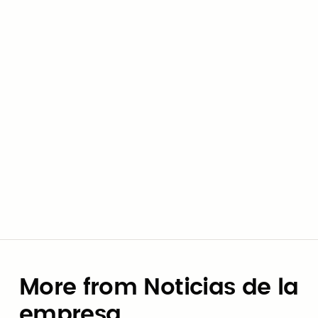
oportunidades de negocio?
Regístrate aquí
para formar parte de la red de proveedores
de Civic Marketplace.
Civic Marketplace Team
More from Noticias de la
empresa