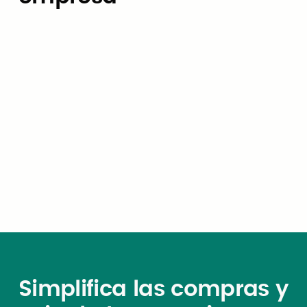
Noticias de la empresa
Civic Marketplace se une a
CivStart Ventures como socio de
codiseño para State of GovTech
2026
Simplifica las compras y